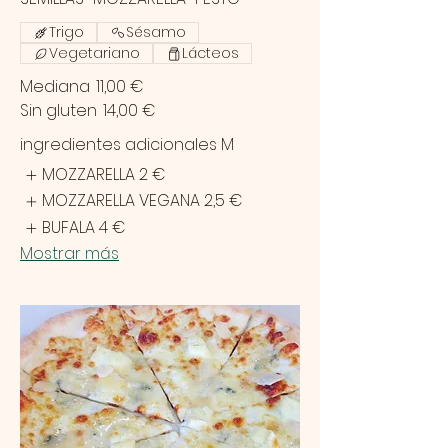
Trigo
Sésamo
Vegetariano
Lácteos
Mediana
11,00 €
Sin gluten
14,00 €
ingredientes adicionales M
MOZZARELLA
2 €
MOZZARELLA VEGANA
2,5 €
BUFALA
4 €
Mostrar más