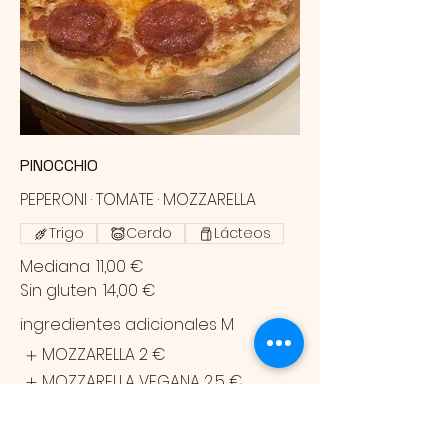
PINOCCHIO
PEPERONI · TOMATE · MOZZARELLA
Trigo
Cerdo
Lácteos
Mediana
11,00 €
Sin gluten
14,00 €
ingredientes adicionales M
MOZZARELLA
2 €
MOZZARELLA VEGANA
2,5 €
BUFALA
4 €
Mostrar más