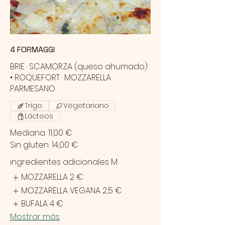
4 FORMAGGI
BRIE · SCAMORZA (queso ahumado)
• ROQUEFORT · MOZZARELLA ·
PARMESANO
Trigo
Vegetariano
Lácteos
Mediana
11,00 €
Sin gluten
14,00 €
ingredientes adicionales M
MOZZARELLA
2 €
MOZZARELLA VEGANA
2,5 €
BUFALA
4 €
Mostrar más