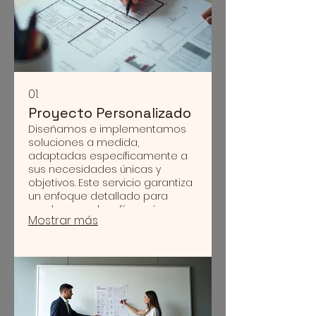
01.
Proyecto Personalizado
Diseñamos e implementamos
soluciones a medida,
adaptadas específicamente a
sus necesidades únicas y
objetivos. Este servicio garantiza
un enfoque detallado para
resolver sus desafíos más
Mostrar más
complejos, entregando
resultados efectivos y únicos.