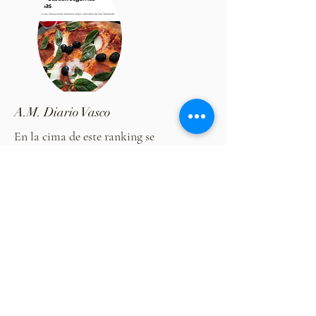
A.M. Diario Vasco
En la cima de este ranking se
sitúa
Pizzeria Paparazzi
, ubicada en San
Sebastián. Este local se ha ganado el
reconocimiento del público desde su
apertura hace una década en el inicio de
la calle Virgen del Carmen del barrio de
Egia. Describe sus creaciones como
«artesanales», con productos italianos y
al modo italiano, mientras que sus
clientes califican la experiencia global
como muy buena con abundantes
elogios a su sabor y autenticidad y